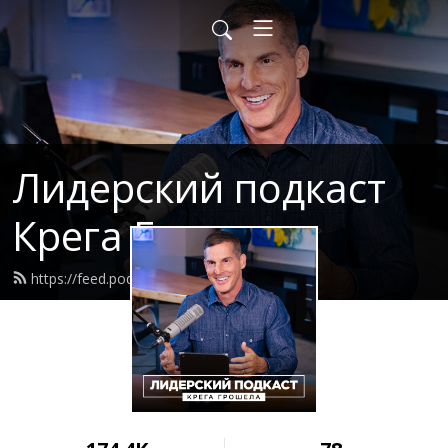
Лидерский подкаст
Крега Грошела
https://feed.podbean.com/liderstvo/feed.xml