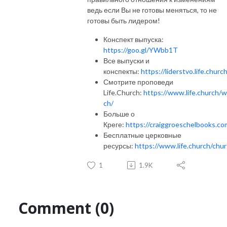
ведь если Вы не готовы меняться, то не
готовы быть лидером!
Конспект выпуска:
https://goo.gl/YWbb1T
Все выпуски и
конспекты:
https://liderstvo.life.churc
Смотрите проповеди
Life.Church:
https://www.life.church/w
ch/
Больше о
Креге:
https://craiggroeschelbooks.co
Бесплатные церковные
ресурсы:
https://www.life.church/chur
1
1.9K
Comment (0)