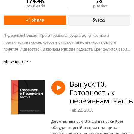
174.4K
78
Downloads
Episodes
Share
RSS
Лидерский Подкаст Крега Грошела предлагает открытые и 
практические знания, которые стирают таинственность самого 
понятия "лидерство". В каждом эпизоде подкаста Крег делится своим 
опытом и практическими советами, которые можно применить в своей 
Show more >>
жизни и в командной работе. Вы познакомитесь с эффективными 
путями роста лидерских навыков, оптимизации вашего времени, 
развитии команды и структурировании организации.
Выпуск 10.
Готовность к
переменам. Часть
Feb 22, 2018
Десятый выпуск. В этом выпуске Крег
обсудит первый из трех принципов
правильного отношения к изменениям –