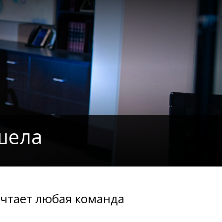
шела
ечтает любая команда