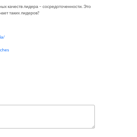
вных качеств лидера – сосредоточенности. Это
чает таких лидеров?
ia/
rches