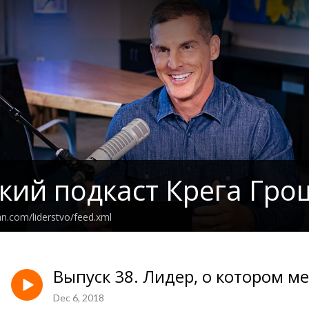
кий подкаст Крега Гро
an.com/liderstvo/feed.xml
Выпуск 38. Лидер, о котором м
Dec 6, 2018