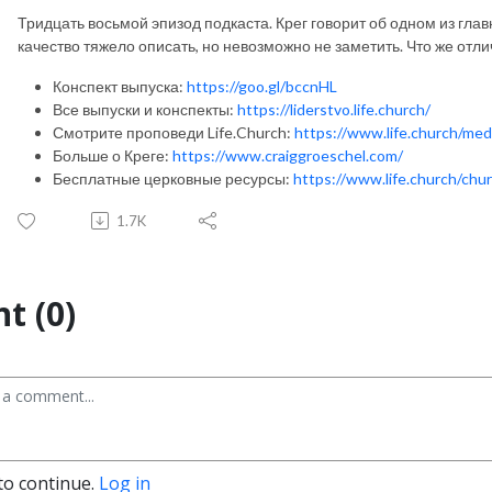
Тридцать восьмой эпизод подкаста. Крег говорит об одном из гла
качество тяжело описать, но невозможно не заметить. Что же отли
Конспект выпуска:
https://goo.gl/bccnHL
Все выпуски и конспекты:
https://liderstvo.life.church/
Смотрите проповеди Life.Church:
https://www.life.church/med
Больше о Креге:
https://www.craiggroeschel.com/
Бесплатные церковные ресурсы:
https://www.life.church/chu
1.7K
t (0)
to continue.
Log in